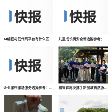
AI编程与低代码平台有什么区别？2026年企业如何选择AI开发工具
儿童成长椅安全带选购参考：三点式与五点式防护差异及选择时应关注的几个维度
企业搬迁搬场服务选择参考：合同签订前应排查的几个工期风险点
福智霖再次携手新加坡自然协会 深耕绿色公益践行可持续发展