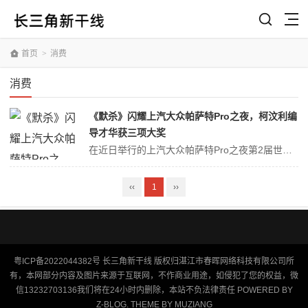
首页
>
消费
消费
《默杀》闪耀上汽大众帕萨特Pro之夜，柯汶利编
导才华获三项大奖
在近日举行的上汽大众帕萨特Pro之夜第2届世界电影产业大会暨第二届澳涞坞五大洲电影节上，一部名为《默杀》的影片成为了全场瞩目的焦点。该片凭借其深刻的主题、精湛的叙事和出色的制作，赢得了评委们的高度认可，一举夺得了最佳影片、最佳导演和最佳编剧三项大奖。而这部影片的编剧兼导演柯汶利，也凭借其卓越的才华和不懈的努力...
‹‹
1
››
粤ICP备2022044382号
长三角新干线
版权归湛江市春晖网络科技有限公司所
有，本网部分内容及图片来源于互联网，不作商业用途，如侵犯了您的权益，微
信13232703136我们将在24小时内删除，本站不负法律责任 POWERED BY
Z-BLOG
. THEME BY
MUZIANG