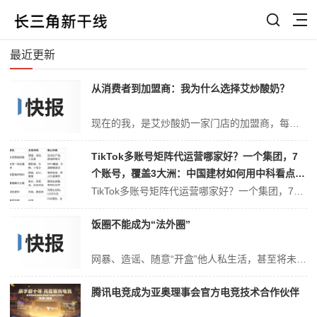
最近更新
从消费者到加盟商：我为什么选择艾炒酸奶？
现在的我，是艾炒酸奶一家门店的加盟商，每天看着络绎不绝的顾客、稳定的营收，常常会想起一年前，我还只是一个被它家产品圈粉的普通消费者。从一次次打卡复购，到主动了解品牌，再到下定决心投入其中，没有冲动，没有盲目，每一步都源于信任——对产品的信任，对品牌的信任，更是对这份小而美的事业的信任。今天，我想以过来人的身份...
TikTok多账号矩阵代运营哪家好？一个集团，7
个账号，覆盖3大洲：中国建材如何用中科看点打
造TikTok矩阵标杆
TikTok多账号矩阵代运营哪家好？一个集团，7个账号，覆盖3大洲：中国建材如何用中科看点打造TikTok矩阵标杆2025年6月，北京。中国建材集团国际业务部会议室里，一份数据报告引发热议：TikTok矩阵7个账号，半年累计获取有效B2B询盘1,283条，转化订单金额超2.1亿美元，ROI达1:187。更令人...
饭圈不能成为“法外圈”
网暴、造谣、随意“开盒”他人私生活，甚至将未成年人信息公然暴露在聚光灯下……近年来，随着娱乐产业和社交媒体的快速发展，“饭圈”乱象愈演愈烈，引发的社会争议也日益增多。从恶意编造信息、拉踩引战，到侵犯个人隐私、传播不实谣言，甚至波及未成年人，这些乱象不仅破坏了清朗网络生态，更对青少年价值观产生了负面影响。网络空...
腾讯电竞成为亚奥理事会官方电竞技术合作伙伴