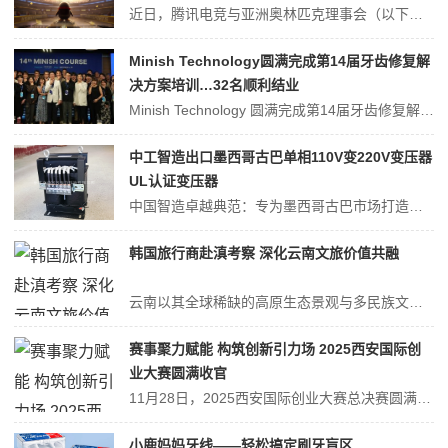
近日，腾讯电竞与亚洲奥林匹克理事会（以下简称“亚奥理事会”）共同宣布达成一项为期十年的全新战略合作（2025-2035年）。腾讯电竞正式成为亚奥理事会官方电竞技术合作伙伴，标志着双方关系从赛事支持迈向以技术、标准与生态为核心的“体系共建”新阶段。此次合作旨在将电子竞技与传统体育的融合发展，在接下来的10年推进...
Minish Technology圆满完成第14届牙齿修复解
决方案培训…32名顺利结业
Minish Technology 圆满完成第14届牙齿修复解决方案培训……32名外国学员顺利结业健康科技企业 Minish Technology 于本月 22 日表示， 通过面向外国牙科医生举 办的第14届“Minish Course Global”，共培养出31名结业学员。按国籍划分，日本 24 名、美国...
中工智造出口墨西哥古巴单相110V变220V变压器
UL认证变压器
中国智造卓越典范：专为墨西哥古巴市场打造的UL认证单相110V升220V干式变压器在全球化电力设备市场中，中国制造正以卓越品质和创新技术赢得国际认可。东莞市卓尔凡电力科技有限公司深耕特种变压器领域，针对墨西哥、古巴等拉美市场的特殊需求，成功研发并出口高性能单相干式变压器，实现110V至220V的安全稳定升压转...
韩国旅行商赴滇考察 深化云南文旅价值共融
云南以其全球稀缺的高原生态景观与多民族文化共生体系，正受到东北亚高端旅游市场的持续关注。为深化云南与韩国旅游市场的互联互通，2025年11月，来自韩国首尔、釜山等主要城市的20余家旅行社代表组成的专业考察团，圆满完成了云南滇西北旅游线路深度考察，以专业视角系统评估了云南旅游产品的市场适配性，为后续产品落地与市...
赛事聚力赋能 构筑创新引力场 2025西安国际创
业大赛圆满收官
11月28日，2025西安国际创业大赛总决赛圆满收官。本届大赛汇聚了来自各地的优质创业团队，共同登台角逐。它不仅是一场将科技成果与产业应用相连接的创新盛会，更是推动科技创新与产业创新深度融合的重要窗口。大赛聚焦创新创业资源，搭建多元赋能平台，充分彰显出西安科创的强大吸引力与蓬勃生机。强化企业创新主体 构建全方...
小鹿妈妈牙线——轻松搞定刷牙盲区